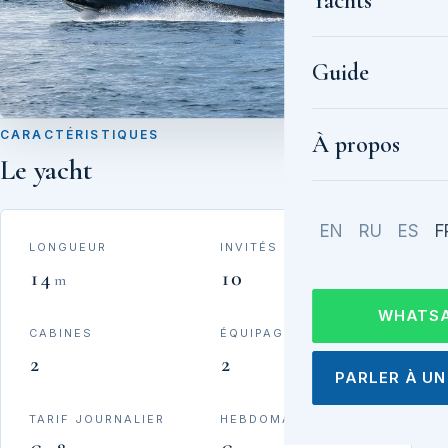
Yachts
Guide
CARACTÉRISTIQUES
À propos
Le yacht
EN
RU
ES
F
LONGUEUR
INVITÉS
14
10
m
WHATS
CABINES
ÉQUIPAGE
2
2
PARLER À UN
TARIF JOURNALIER
HEBDOMADAIRE