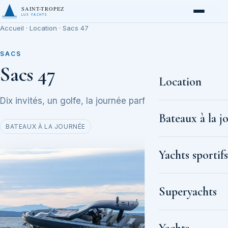
SAINT-TROPEZ
LUX YACHTS
Accueil
·
Location
· Sacs 47
SACS
Sacs 47
Location
Dix invités, un golfe, la journée parfaite
Bateaux à la j
BATEAUX À LA JOURNÉE
Yachts sportif
Superyachts