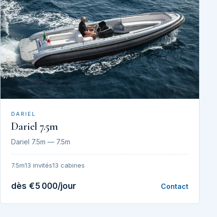
DARIEL
Dariel 7.5m
Dariel 7.5m — 7.5m
7.5m
13 invités
13 cabines
dès €5 000/jour
Contact