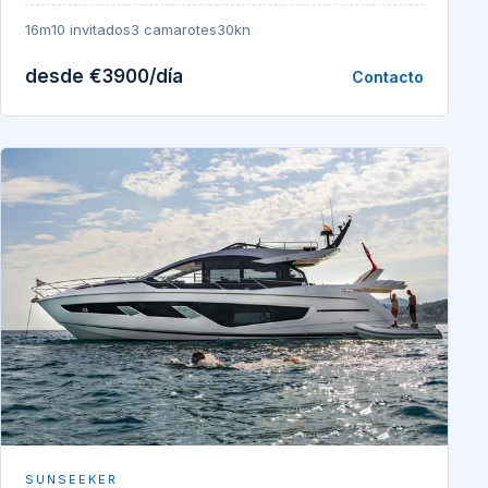
16m
10 invitados
3 camarotes
30kn
desde €3900/día
Contacto
SUNSEEKER