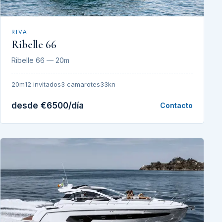
RIVA
Ribelle 66
Ribelle 66 — 20m
20m
12 invitados
3 camarotes
33kn
desde €6500/día
Contacto