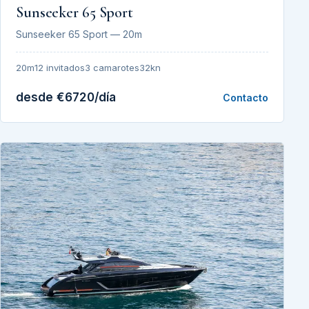
Sunseeker 65 Sport
Sunseeker 65 Sport — 20m
20m
12 invitados
3 camarotes
32kn
desde €6720/día
Contacto