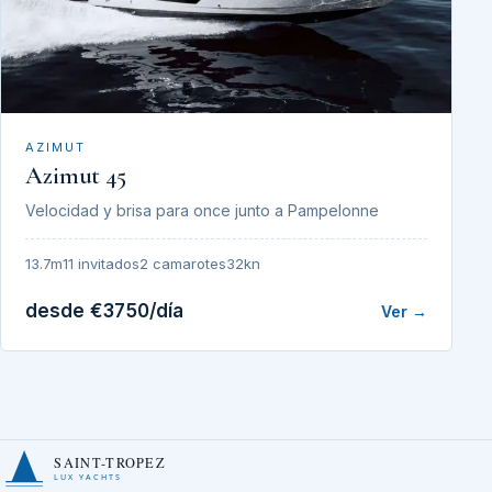
AZIMUT
Azimut 45
Velocidad y brisa para once junto a Pampelonne
13.7m
11 invitados
2 camarotes
32kn
desde €3750/día
Ver →
SAINT-TROPEZ
LUX YACHTS