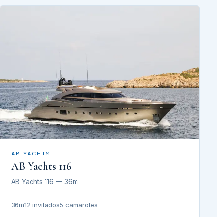
AB YACHTS
AB Yachts 116
AB Yachts 116 — 36m
36m
12 invitados
5 camarotes