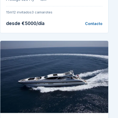
15m
12 invitados
3 camarotes
desde €5000/día
Contacto