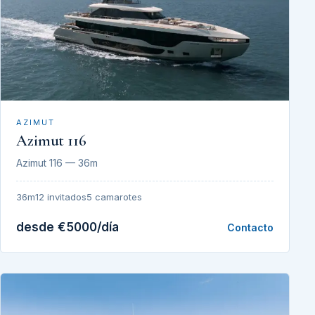
AZIMUT
Azimut 116
Azimut 116 — 36m
36m
12 invitados
5 camarotes
desde €5000/día
Contacto