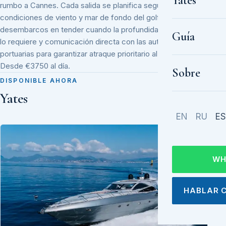
Yates
rumbo a Cannes. Cada salida se planifica según las
condiciones de viento y mar de fondo del golfo, con
desembarcos en tender cuando la profundidad del fondeo
Guía
lo requiere y comunicación directa con las autoridades
portuarias para garantizar atraque prioritario al regreso.
Desde €3750 al día.
Sobre
DISPONIBLE AHORA
Yates
EN
RU
ES
WH
HABLAR 