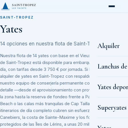
SAINT-TROPEZ
LUX YACHTS
SAINT-TROPEZ
Yates
14 opciones en nuestra flota de Saint-Tropez.
Alquiler
Nuestra flota de 14 yates con base en el Vieux Port y Port
de Saint-Tropez está disponible para embarque el mismo
Lanchas de
día, con tarifas desde 3 750 € por jornada. Si busca un
alquiler de yates en Saint-Tropez con respaldo local real,
nuestro equipo de conserjería permanente coordina cada
Yates depor
detalle —desde el aprovisionamiento con proveedores de
la zona hasta la reserva de fondeo frente a Pampelonne
Beach o las calas más tranquilas de Cap Taillat. Los
Superyates
itinerarios de día completo cubren sin esfuerzo la bahía de
Canebiers, la costa de Sainte-Maxime y los fondeaderos
protegidos de las Îles de Lérins, a unas 20 millas náuticas