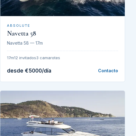
ABSOLUTE
Navetta 58
Navetta 58 — 17m
17m
12 invitados
3 camarotes
desde €5000/día
Contacto