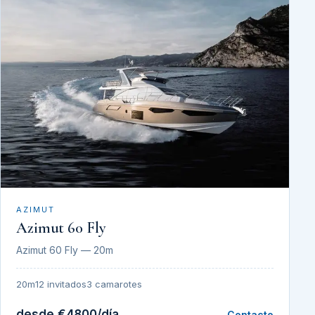
AZIMUT
Azimut 60 Fly
Azimut 60 Fly — 20m
20m
12 invitados
3 camarotes
desde €4800/día
Contacto