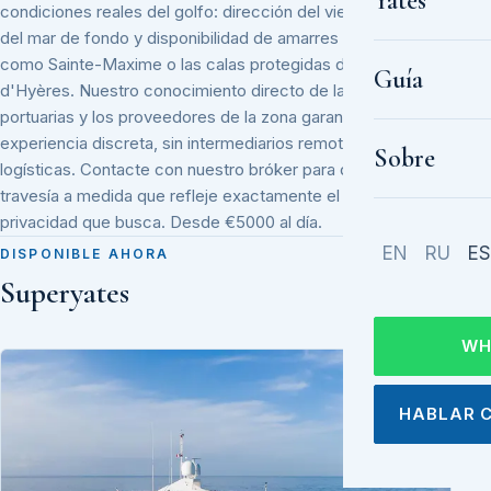
Yates
condiciones reales del golfo: dirección del viento, estado
del mar de fondo y disponibilidad de amarres en escalas
como Sainte-Maxime o las calas protegidas de las Îles
Guía
d'Hyères. Nuestro conocimiento directo de las autoridades
portuarias y los proveedores de la zona garantiza una
experiencia discreta, sin intermediarios remotos ni demoras
Sobre
logísticas. Contacte con nuestro bróker para diseñar una
travesía a medida que refleje exactamente el ritmo y la
privacidad que busca. Desde €5000 al día.
EN
RU
ES
DISPONIBLE AHORA
Superyates
WH
HABLAR 