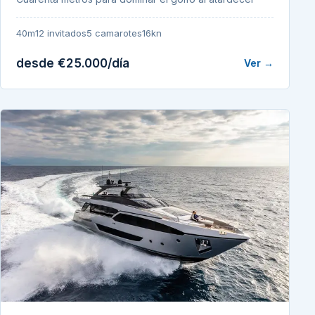
40m
12 invitados
5 camarotes
16kn
desde €25.000/día
Ver →