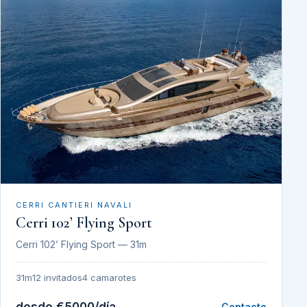
CERRI CANTIERI NAVALI
Cerri 102’ Flying Sport
Cerri 102’ Flying Sport — 31m
31m
12 invitados
4 camarotes
desde €5000/día
Contacto