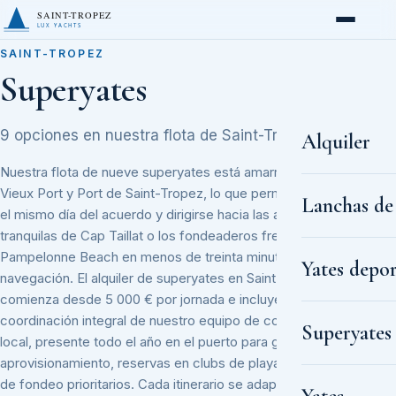
SAINT-TROPEZ
LUX YACHTS
SAINT-TROPEZ
Superyates
9 opciones en nuestra flota de Saint-Tropez.
Alquiler
Nuestra flota de nueve superyates está amarrada en el
Vieux Port y Port de Saint-Tropez, lo que permite embarcar
Lanchas de
el mismo día del acuerdo y dirigirse hacia las aguas
tranquilas de Cap Taillat o los fondeaderos frente a
Pampelonne Beach en menos de treinta minutos de
Yates depor
navegación. El alquiler de superyates en Saint-Tropez
comienza desde 5 000 € por jornada e incluye la
coordinación integral de nuestro equipo de conserjería
Superyates
local, presente todo el año en el puerto para gestionar
aprovisionamiento, reservas en clubs de playa y permisos
de fondeo prioritarios. Cada itinerario se adapta a las