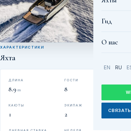
Яхты
Гид
О нас
ХАРАКТЕРИСТИКИ
Яхта
EN
RU
E
ДЛИНА
ГОСТИ
8.9
8
m
W
КАЮТЫ
ЭКИПАЖ
СВЯЗАТЬ
1
2
ДНЕВНАЯ СТАВКА
НЕДЕЛЯ