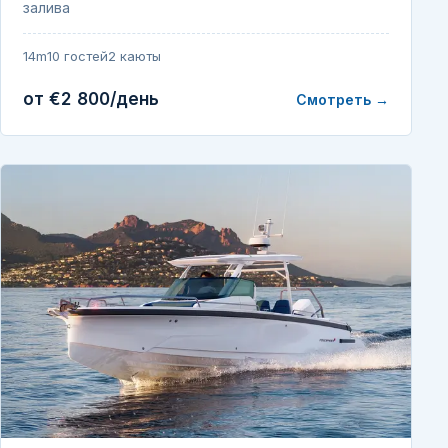
залива
14m
10 гостей
2 каюты
от €2 800/день
Смотреть →