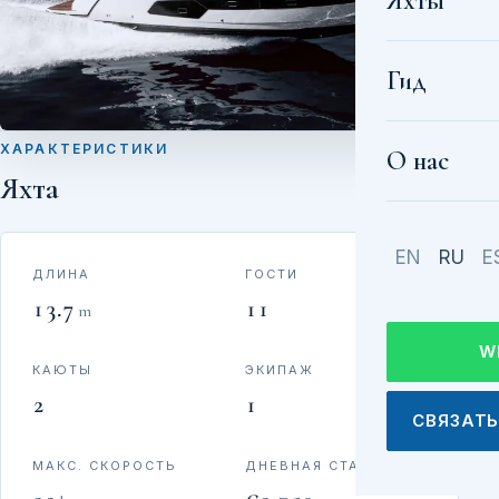
Яхты
Гид
ХАРАКТЕРИСТИКИ
О нас
Яхта
EN
RU
E
ДЛИНА
ГОСТИ
13.7
11
m
W
КАЮТЫ
ЭКИПАЖ
2
1
СВЯЗАТЬ
МАКС. СКОРОСТЬ
ДНЕВНАЯ СТАВКА