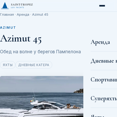
SAINT-TROPEZ
LUX YACHTS
Главная
·
Аренда
· Azimut 45
AZIMUT
Azimut 45
Аренда
Обед на волне у берегов Пампелона
Дневные 
ЯХТЫ
ДНЕВНЫЕ КАТЕРА
Спортивн
Суперяхт